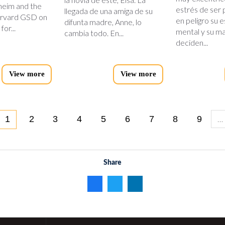
heim and the
estrés de ser
llegada de una amiga de su
rvard GSD on
en peligro su e
difunta madre, Anne, lo
for...
mental y su ma
cambia todo. En...
deciden...
View more
View more
…
1
2
3
4
5
6
7
8
9
Share