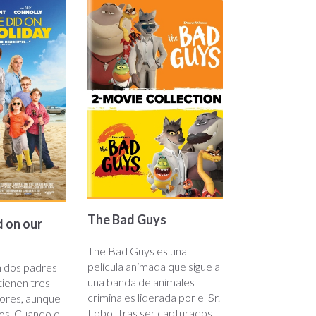
the-
bad-
guys
The Bad Guys
 on our
The Bad Guys es una
película animada que sigue a
n dos padres
una banda de animales
tienen tres
criminales liderada por el Sr.
dores, aunque
Lobo. Tras ser capturados,
os. Cuando el