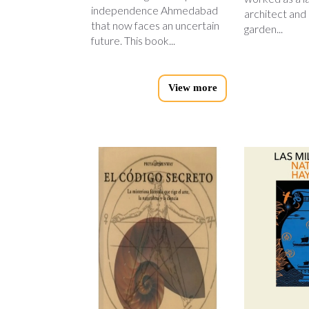
independence Ahmedabad
architect and
that now faces an uncertain
garden...
future. This book...
View more
codigo_secreto_ok.jpg
mil-
naves.jp