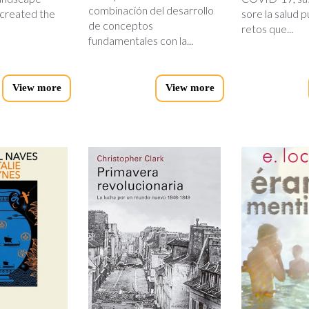
combinación del desarrollo
 created the
sore la salud p
de conceptos
retos que...
fundamentales con la...
View more
View more
primavera-
eramos-
g
revolucionaria.jpg
mentiros