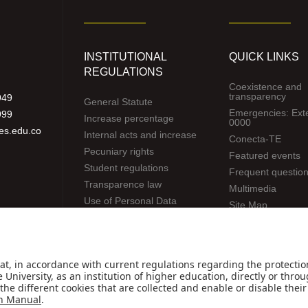
INSTITUTIONAL
QUICK LINKS
REGULATIONS
Coexistence and
transparency
949
General Statute
Emergencies: Ext
999
Increase percentage
0000
es.edu.co
Internal acts and increase
Conecta-TE
Pecuniary rights
Featured events
Student regulations
Frequent questio
Transparence law
Multimedia
Use of Personal Data
Site Map
Wellness
Spanish center
news