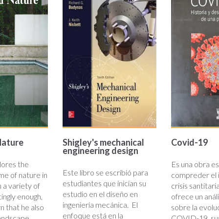
19_ok.jp
pg
Nature
Shigley's mechanical
Covid-19
engineering design
lores the
Es una obra es
Este libro se escribió para
e of nature in
compreder el 
estudiantes que inician su
n a variety of
crisis santitari
estudio en el diseño en
ingly enough,
ofrece un anál
ingeniería mecánica. El
own that he also
sobre la evolu
enfoque está en la
landscape
COVID-19, su