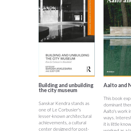
and-
and-
unbuilding.jpg
nature.j
Building and unbuilding
Aalto and 
the city museum
This book exp
Sanskar Kendra stands as
dominant them
one of Le Corbusier's
Aalto's work i
lesser-known architectural
ways. Interest
achievements, a cultural
it is little kn
center designed for post-
worked as a 