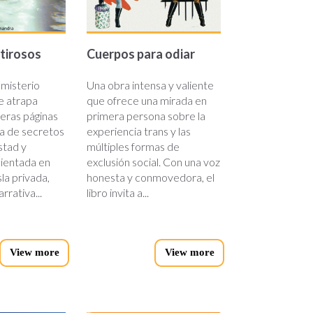
tirosos
Cuerpos para odiar
 misterio
Una obra intensa y valiente
e atrapa
que ofrece una mirada en
eras páginas
primera persona sobre la
ia de secretos
experiencia trans y las
stad y
múltiples formas de
ientada en
exclusión social. Con una voz
sla privada,
honesta y conmovedora, el
rrativa...
libro invita a...
View more
View more