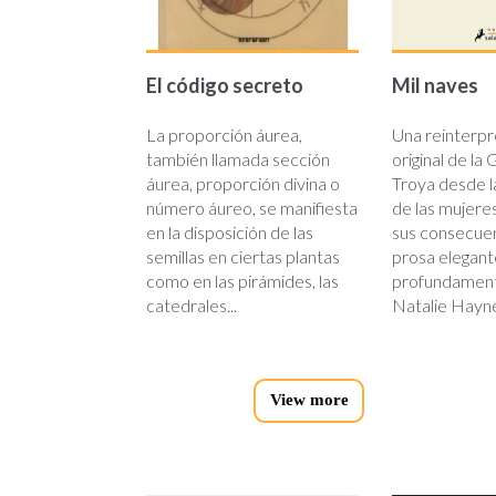
El código secreto
Mil naves
La proporción áurea,
Una reinterpr
también llamada sección
original de la
áurea, proporción divina o
Troya desde l
número áureo, se manifiesta
de las mujere
en la disposición de las
sus consecuen
semillas en ciertas plantas
prosa elegant
como en las pirámides, las
profundamen
catedrales...
Natalie Haynes
View more