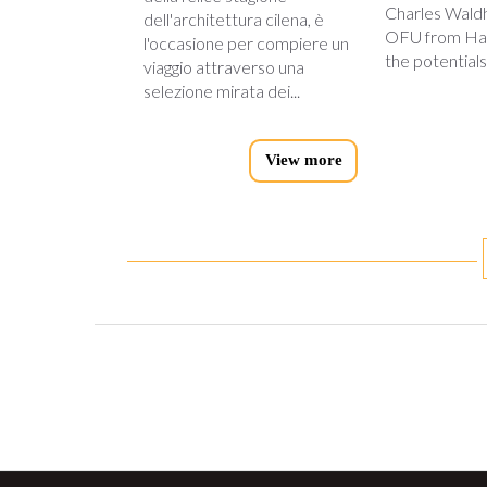
Charles Wald
dell'architettura cilena, è
OFU from Ha
l'occasione per compiere un
the potentials 
viaggio attraverso una
selezione mirata dei...
View more