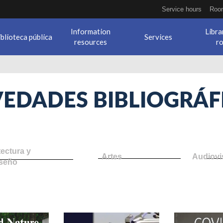
Service hours
Room
Information
Libra
iblioteca pública
Services
resources
r
EDADES BIBLIOGRÁF
tectura y
Artes
Audiovi
seño
mechanical_engineering_ok.j
covid-