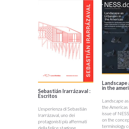
escritos.jpg
landscap
Landscape 
in the amer
Sebastián Irarrázaval :
Escritos
Landscape as
the Americas 
L'esperienza di Sebastián
issue of NESS
Irarrázaval, uno dei
on the conce
protagonisti più affermati
terminology c
della felice stagione