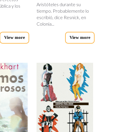
Aristóteles durante su
ública y los
tiempo. Probablemente lo
escribió, dice Resnick, en
Colonia...
View more
View more
cuerpos-
os.jpg
para-
odiar.jpg