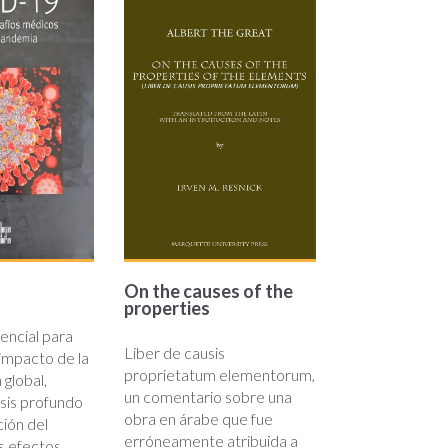
g
On the causes of the
properties
encial para
Liber de causis
impacto de la
proprietatum elementorum,
a global,
un comentario sobre una
isis profundo
obra en árabe que fue
ción del
erróneamente atribuida a
s efectos