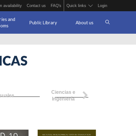
 availability
Contact us
FAQ's
Quick links
Login
ries and
Public Library
About us
ooms
ICAS
Ciencias e
suales
Ciencias So
Ingeniería
pg
on_the_causes_ok_1.jpg