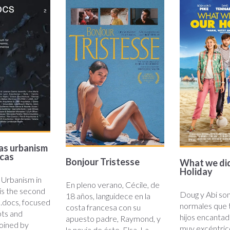
e.jpg
bonjour-
holiday
tristesse
as urbanism
icas
Bonjour Tristesse
What we did
Holiday
 Urbanism in
En pleno verano, Cécile, de
is the second
Doug y Abi so
18 años, languidece en la
.docs, focused
normales que 
costa francesa con su
pts and
hijos encanta
apuesto padre, Raymond, y
oined by
muy excéntric
la novia de éste, Elsa. La