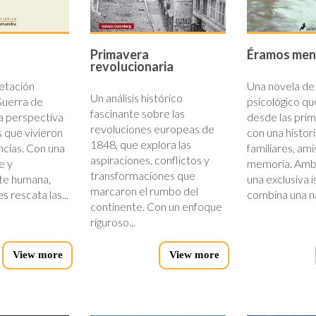
Primavera
Éramos men
revolucionaria
etación
Una novela de
Un análisis histórico
 Guerra de
psicológico qu
fascinante sobre las
a perspectiva
desde las prim
revoluciones europeas de
s que vivieron
con una histor
1848, que explora las
cias. Con una
familiares, ami
aspiraciones, conflictos y
e y
memoria. Amb
transformaciones que
te humana,
una exclusiva i
marcaron el rumbo del
 rescata las...
combina una na
continente. Con un enfoque
riguroso...
View more
View more