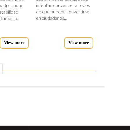
intentan convencer a todos
 padres pone
de que pueden convertirse
stabilidad
en ciudadanos...
trimonio,
View more
View more