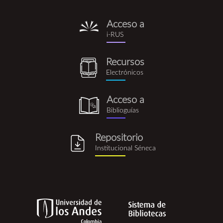
Acceso a
i-
i-RUS
rus.png
Recursos
recursos_electronicos.png
Electrónicos
Acceso a
biblioguia.png
Biblioguías
Repositorio
repositorio_institucional_se
Institucional Séneca