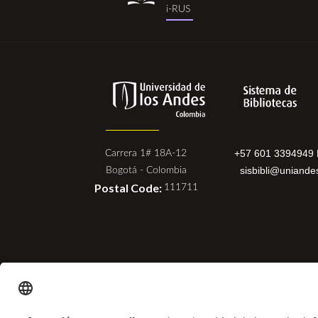
i-
i-RUS
rus.png
+57 601 3394949 
Carrera 1# 18A-12
sisbibli@uniande
Bogotá - Colombia
Postal Code:
111711