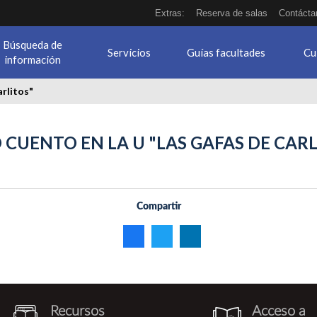
Extras:
Reserva de salas
Contácta
Búsqueda de
Servicios
Guías facultades
Cu
información
arlitos"
 CUENTO EN LA U "LAS GAFAS DE CARL
Compartir
Recursos
Acceso a