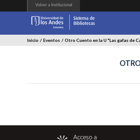
Pasar
Volver a Institucional
al
contenido
principal
Inicio
/
Eventos
/
Otro Cuento en la U "Las gafas de C
OTRO
Acceso a