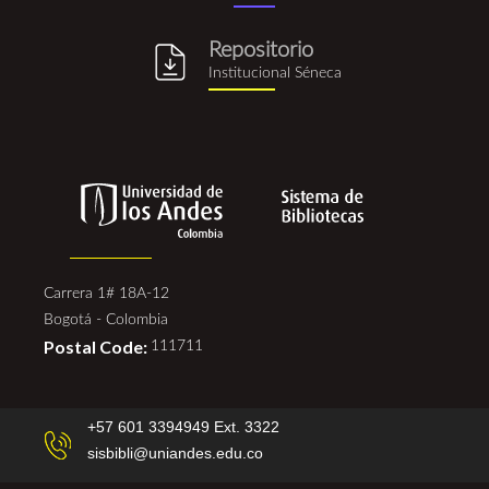
Repositorio
repositorio_institucional_se
Institucional Séneca
Carrera 1# 18A-12
Bogotá - Colombia
Postal Code:
111711
+57 601 3394949 Ext. 3322
sisbibli@uniandes.edu.co