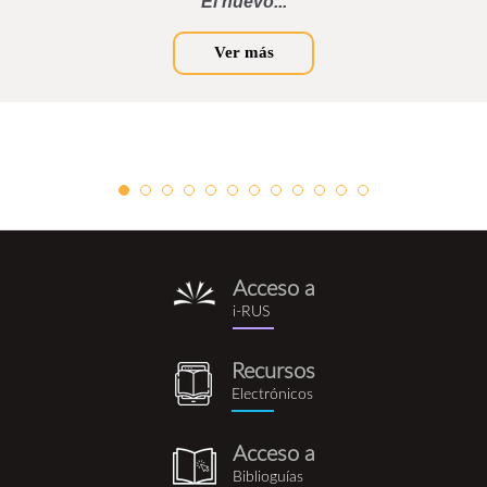
El nuevo...
Ver más
Acceso a
i-
i-RUS
rus.png
Recursos
recursos_electronicos.png
Electrónicos
Acceso a
biblioguia.png
Biblioguías