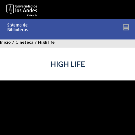
Pasar
al
contenido
principal
Inicio
/
Cineteca
/
High life
HIGH LIFE