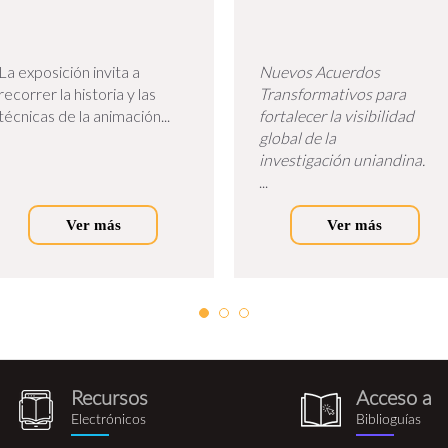
La exposición invita a
Nuevos Acuerdos
recorrer la historia y las
Transformativos para
técnicas de la animación...
fortalecer la visibilidad
global de la
investigación uniandina.
...
Ver más
Ver más
Recursos
Acceso a
recursos_electronicos.png
biblioguia.pn
Electrónicos
Biblioguías