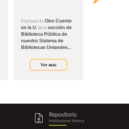
El proyecto
El pasado 7 de o
Otro Cuento
Marcela Lleras Pu
, de la
en la U
sección de
expresidente Alb
Biblioteca Pública de
Camargo, donó a
nuestro Sistema de
de Bibliotecas de
Bibliotecas Uniandes...
Universidad de los
Ver más
Ver m
Repositorio
g
repositorio_institucional_sene
Institucional Séneca