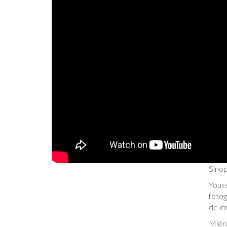
Sinop
Youss
fotog
de im
Miér