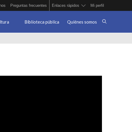
nos
Preguntas frecuentes
Enlaces rápidos
Mi perfil
ltura
Biblioteca pública
Quiénes somos