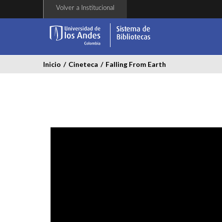
Pasar
Volver a Institucional
al
contenido
principal
Inicio
/
Cineteca
/
Falling From Earth