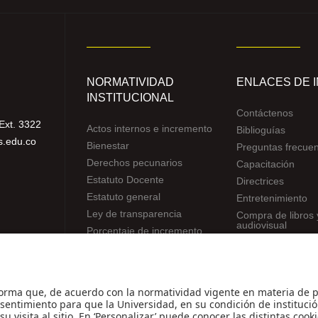
NORMATIVIDAD
ENLACES DE 
INSTITUCIONAL
Contáctenos
Ext. 3322
Actos internos e incremento
Biblioguías
s.edu.co
Bienestar
Preguntas frecue
Derechos pecunarios
Capacitación
Estatuto Docente
Directrices
Estatuto general
Entretenimiento
Ley de transparencia
Compra de libros 
audiovisual
Porcentaje de incremento
Reglamentos de estudiantes
Uso de datos Personales