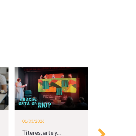
01/03/2026
20/10/2025
Títeres, arte y...
Donación de á