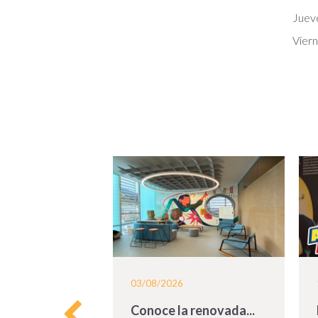
Juev
Vier
03/08/2026
 una...
Conoce la renovada...