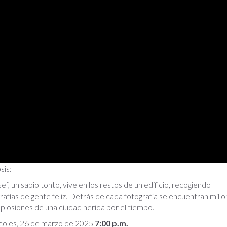
sis:
ef, un sabio tonto, vive en los restos de un edificio, recogiendo
rafías de gente feliz. Detrás de cada fotografía se encuentran mill
plosiones de una ciudad herida por el tiempo.
coles, 26 de marzo de 2025
7:00 p.m.