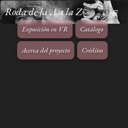
Roda de la A a la Z
☰
Exposición en VR
Catálogo
Acerca del proyecto
Créditos