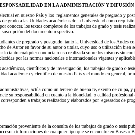
ESPONSABILIDAD EN LA ADMINISTRACIÓN Y DIFUSIÓN
electual en nuestro País y los reglamentos generales de pregrado y pos
is de grado a las Unidades académicas de la Universidad como requisito
r conocer, los textos completos de los trabajos de grado y tesis realiza
a suscripción del documento respectivo.
tudiantes de pregrado y postgrado, tanto la Universidad de los Andes co
ho de Autor en favor de su autor o titular, cuyo uso o utilización bien
or lo tanto cualquier conducta o uso realizada sobre los mismos sin conta
tablecidas por las normas nacionales e internacionales vigentes y aplicabl
académicos, científicos y de investigación, los trabajos de grado o tesi
d académica y científica de nuestro País y el mundo en general, brinda
dministrativas, actúa como un tercero de buena fe, exento de culpa, y p
te su responsabilidad en cuanto a la idoneidad, o calidad profesional o 
ue corresponden a trabajos realizados y elaborados por egresados de pr
rmación proveniente de la consulta de los trabajos de grado o tesis pub
acceso a informaciones de cualquier tipo que se encuentre en Bases o 