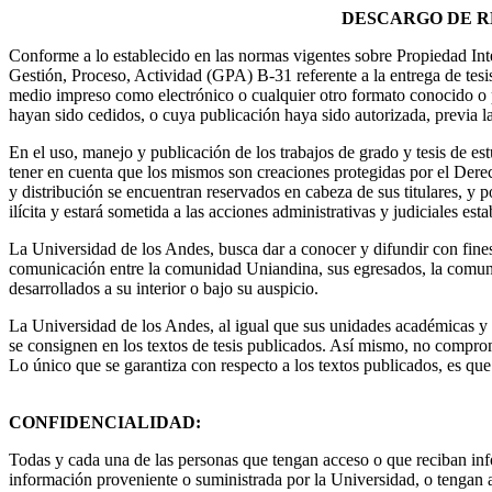
DESCARGO DE R
Conforme a lo establecido en las normas vigentes sobre Propiedad Int
Gestión, Proceso, Actividad (GPA) B-31 referente a la entrega de tes
medio impreso como electrónico o cualquier otro formato conocido o po
hayan sido cedidos, o cuya publicación haya sido autorizada, previa l
En el uso, manejo y publicación de los trabajos de grado y tesis de es
tener en cuenta que los mismos son creaciones protegidas por el Derec
y distribución se encuentran reservados en cabeza de sus titulares, y p
ilícita y estará sometida a las acciones administrativas y judiciales es
La Universidad de los Andes, busca dar a conocer y difundir con fines 
comunicación entre la comunidad Uniandina, sus egresados, la comunida
desarrollados a su interior o bajo su auspicio.
La Universidad de los Andes, al igual que sus unidades académicas y a
se consignen en los textos de tesis publicados. Así mismo, no comprome
Lo único que se garantiza con respecto a los textos publicados, es q
CONFIDENCIALIDAD:
Todas y cada una de las personas que tengan acceso o que reciban info
información proveniente o suministrada por la Universidad, o tengan 